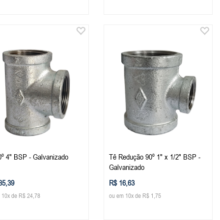
0º 4" BSP - Galvanizado
Tê Redução 90º 1" x 1/2" BSP -
Galvanizado
35,39
R$ 16,63
 10x de R$ 24,78
ou em 10x de R$ 1,75