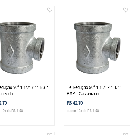
edução 90º 1.1/2" x 1" BSP -
Tê Redução 90º 1.1/2" x 1.1/4"
anizado
BSP - Galvanizado
2,70
R$ 42,70
 10x de R$ 4,50
ou em 10x de R$ 4,50