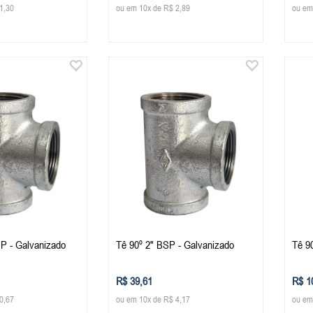
1,30
ou em 10x de R$ 2,89
ou em
SP - Galvanizado
Tê 90º 2" BSP - Galvanizado
Tê 9
R$ 39,61
R$ 1
0,67
ou em 10x de R$ 4,17
ou em