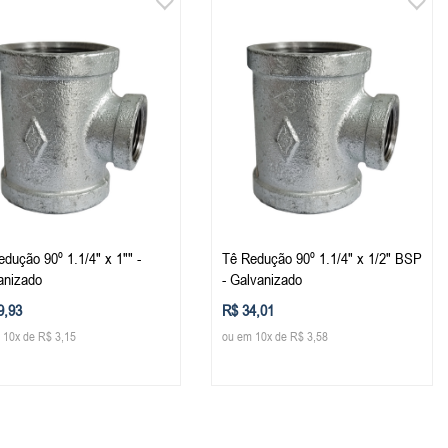
dução 90º 1.1/4" x 1"" -
Tê Redução 90º 1.1/4" x 1/2" BSP
anizado
- Galvanizado
9,93
R$ 34,01
 10x de R$ 3,15
ou em 10x de R$ 3,58