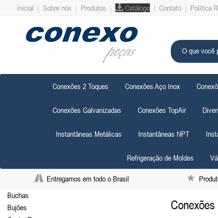
Inicial
|
Sobre nós
|
Produtos
|
Catálogo
|
Contato
|
Política 
Conexões 2 Toques
Conexões Aço Inox
Conexõ
Conexões Galvanizadas
Conexões TopAir
Diver
Instantâneas Metálicas
Instantâneas NPT
Ins
Refrigeração de Moldes
Vá
Entregamos em todo o Brasil
Produto
Buchas
Conexões 
Bujões