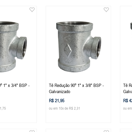
º 1" x 3/4" BSP -
Tê Redução 90º 1" x 3/8" BSP -
Tê R
Galvanizado
Galv
R$ 21,95
R$ 4
1,75
ou em 10x de R$ 2,31
ou em