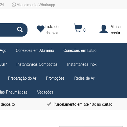
724
Atendimento Whatsapp
Lista de
Minha
0
desejos
conta
 Aço
Conexões em Alumínio
Conexões em Latão
 BSP
Instantâneas Compactas
Instantâneas Inox
Preparação do Ar
Promoções
Redes de Ar
las Pneumáticas
Vedações
 depósito
Parcelamento em até 10x no cartão