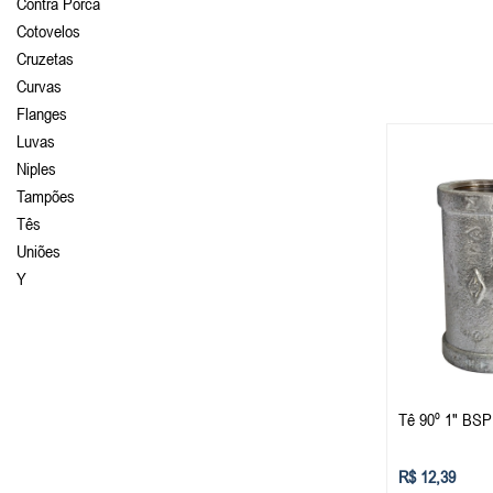
Contra Porca
Cotovelos
Cruzetas
Curvas
Flanges
Luvas
Niples
Tampões
Tês
Uniões
Y
Tê 90º 1" BSP
R$ 12,39