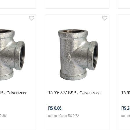
SP - Galvanizado
Tê 90º 3/8" BSP - Galvanizado
Tê 9
R$ 6,86
R$ 2
0,88
ou em 10x de R$ 0,72
ou em