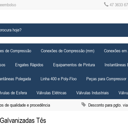
Reembolso
47 3633 6
es de Compressão
Conexões de Compressão (mm)
Conexões em
sos
Engates Rápidos
Equipamentos de Pintura
Instantâneas
tantâneas Polegada
Linha 400 e Poly-Floo
Peças para Compressor
lvulas de Esfera
Válvulas Elétricas
Válvulas Industriais
Válvu
s de qualidade e procedência
Desconto para pgto. via
Galvanizadas Tês