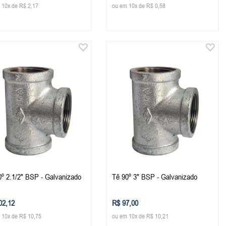
 10x de R$ 2,17
ou em 10x de R$ 0,58
0º 2.1/2" BSP - Galvanizado
Tê 90º 3" BSP - Galvanizado
02,12
R$ 97,00
 10x de R$ 10,75
ou em 10x de R$ 10,21