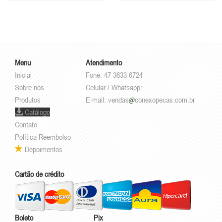
Menu
Atendimento
Inicial
Fone: 47 3633 6724
Sobre nós
Celular / Whatsapp:
Produtos
E-mail:
vendas
conexopecas.com.br
Catálogo
Contato
Política Reembolso
Depoimentos
Cartão de crédito
Boleto
Pix