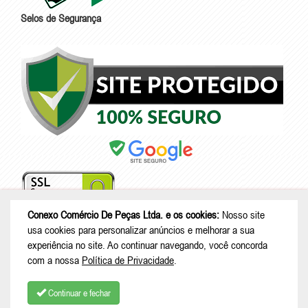
Selos de Segurança
Conexo Comércio De Peças Ltda. e os cookies:
Nosso site
usa cookies para personalizar anúncios e melhorar a sua
experiência no site. Ao continuar navegando, você concorda
© Copyright 2026 - Conexo Comércio De Peças Ltda. - CNPJ:
com a nossa
Política de Privacidade
.
29.212.287/0001-03 |
Rua Expedicionário Werner Weiss, 354, Box 09 -
Colonial - São Bento do Sul - SC | CEP: 89288-030
Continuar e fechar