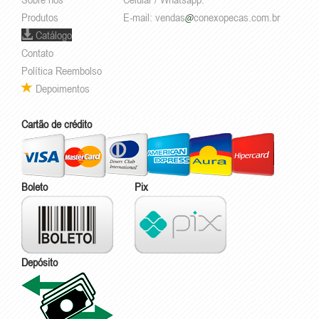
Produtos
E-mail:
vendas
conexopecas.com.br
Catálogo
Contato
Política Reembolso
Depoimentos
Cartão de crédito
Boleto
Pix
Depósito